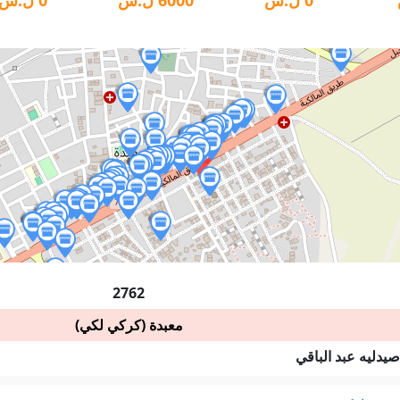
2762
معبدة (كركي لكي)
يدليه عبد الباقي