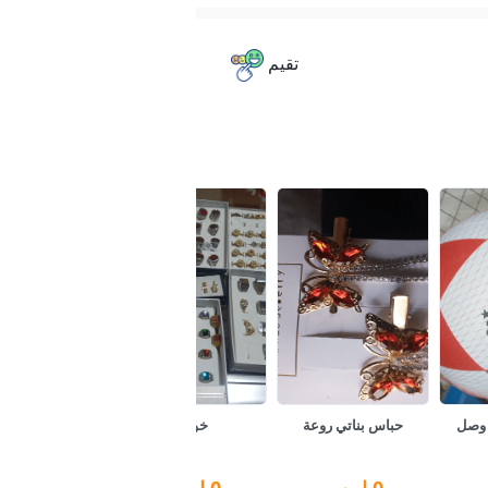
تقيم
 وصل
حباس بناتي روعة
خواتم
0
ل.س
0
ل.س