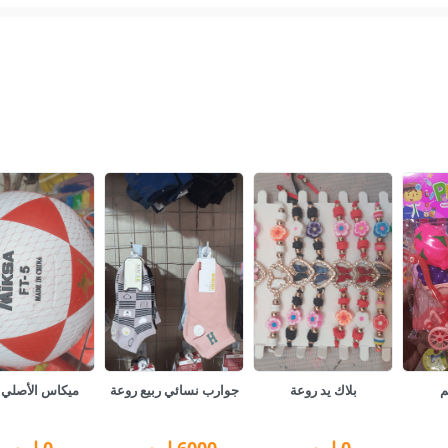
م
بلاك يد روعة
جوارب نسائي ربيع روعة
ميكاس الأصلي
0
ل.س
6000
ل.س
0
ل.س