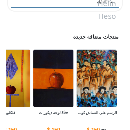
منذ 807 أيام
منتجات مضافة جديدة
الرسم على القماش كولاج واللوحة تعبر عن ٨ اذار
Sêv لوحة ديكورات
فلكلور
$
150
$
150
$
150