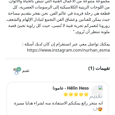
مجموعة متنوعة من الأعمال الفنية التي تنبض بالحياة والألوان.
من اللوحات الزيتية الكلاسيكية إلى الرسومات العصرية، كل
قطعة هي رحلة فريدة في عالم الفن. نحن نفخر بتقديم مساحة
حيث يمكن للفنانين وعشاق الفن التجمع لتبادل الإلهام والشغف.
زورونا لتغمركم تجربة فنية لا تُنسى، حيث كل زاوية تخبئ قصة
ملونة تنتظر أن تُروى."
يمكنك تواصل معي عبر انستقرام إن كان لديك أسئلة :
https://www.instagram.com/nurhan_esma
تقييمات (1)
تقيم
Hêlîn Heso - عامودا
🌟🌟🌟🌟🌟
انه متجر رائع يمكنكم الاستفادة منه لشراء هدايا مميزة
😍