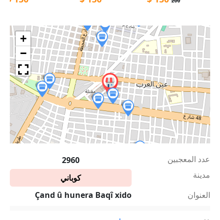
200
+
−
عدد المعجبين
2960
مدينة
كوباني
العنوان
Çand û hunera Baqî xido