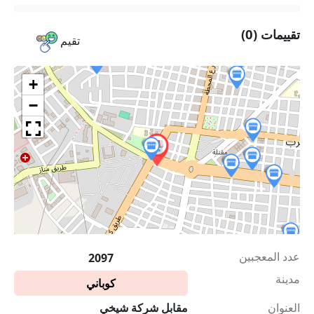
تقييمات (0)
تقيم
+
−
عدد المعجبين
2097
مدينة
كوباني
العنوان
مقابل شركة شيخي