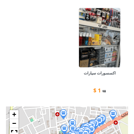
اكسسورات سيارات
$
1
10
+
−