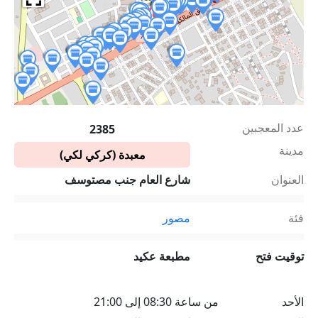
عدد المعجبين
2385
مدينة
معبدة (كركي لكي)
العنوان
شارع العام جنب مصتوسف
فئة
مصور
توقيت فتح
مطبعة عكيد
الأحد
من ساعة 08:30 إلى 21:00