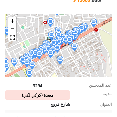
400000
+
−
عدد المعجبين
3294
مدينة
معبدة (كركي لكي)
العنوان
شارع فروج