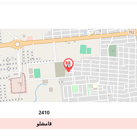
2410
قامشلو