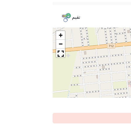
تقيم
+
−