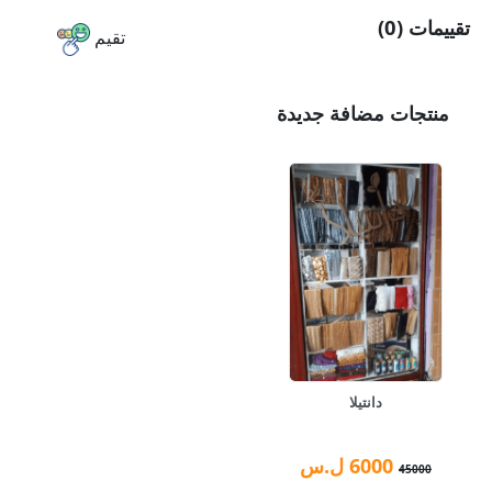
تقييمات (0)
تقيم
منتجات مضافة جديدة
دانتيلا
6000
ل.س
45000