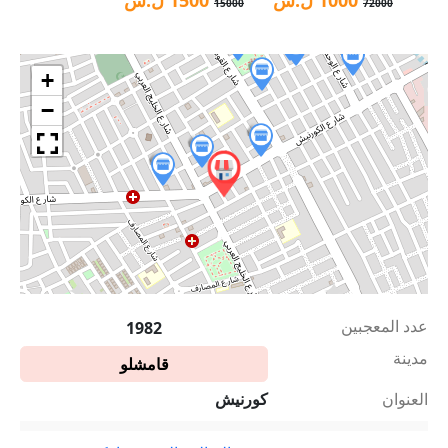
15000
72000
+
−
عدد المعجبين
1982
مدينة
قامشلو
العنوان
كورنيش