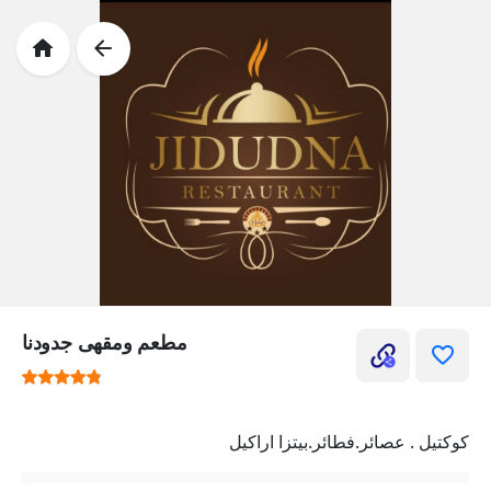
مطعم ومقهى جدودنا
كوكتيل . عصائر.فطائر.بيتزا اراكيل