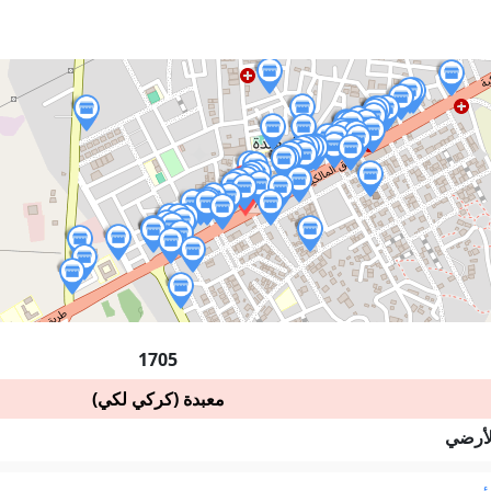
1705
معبدة (كركي لكي)
لأرضي