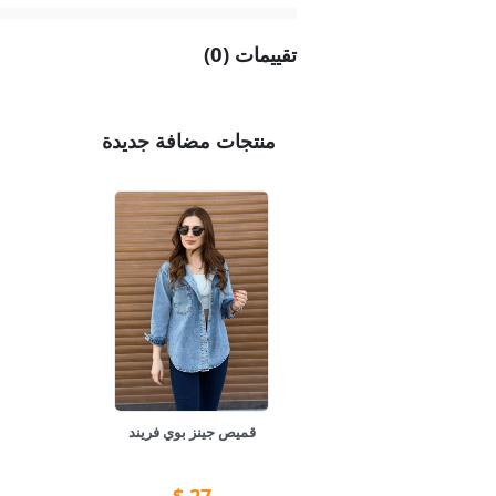
تقييمات (0)
منتجات مضافة جديدة
قميص جينز بوي فريند
$
27