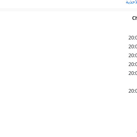
أحذية
C