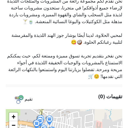
نحن نقدم لكم مجموعة رائعة من المشروبات والمثلجات اللذيذة
لإرضاء جميع أذواقكم! في متجرنا، ستجدون مشروبات ساخنة
لذيذة مثل السحلب والشاي والقهوة المميزة، ومشروبات باردة
مذهلة مثل الكوكتيلات واليوغا النسائية المنعشة. 🍵🍸
لمحبي الحلاوة، لدينا أيضًا بوشار جوز الهند اللذيذة والمقرمشة
لتلبية رغباتكم الحلوة. 🥥😋
نحن نفخر بتقديم تجربة تسوق مميزة وممتعة لكم، حيث يمكنكم
الاستمتاع بالمشروبات والوجبات الخفيفة اللذيذة في أجواء
مريحة ومرحة. تفضلوا بزيارتنا اليوم واستمتعوا بالنكهات الرائعة
التي نقدمها! 😊🛒
تقييمات (0)
تقيم
+
−