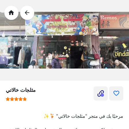
مثلجات خالاتي
مرحبًا بك في متجر "مثلجات خالاتي" 🍹✨