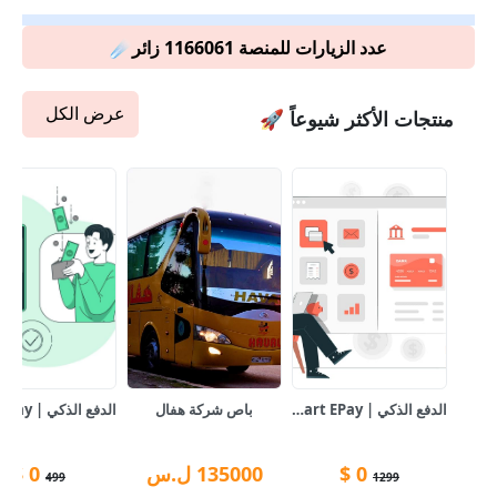
عدد الزيارات للمنصة 1166061 زائر☄️
عرض الكل
منتجات الأكثر شيوعاً 🚀
الدفع الذكي | Smart EPay للشركات
باص شركة هفال
0
$
135000
ل.س
0
$
499
1299