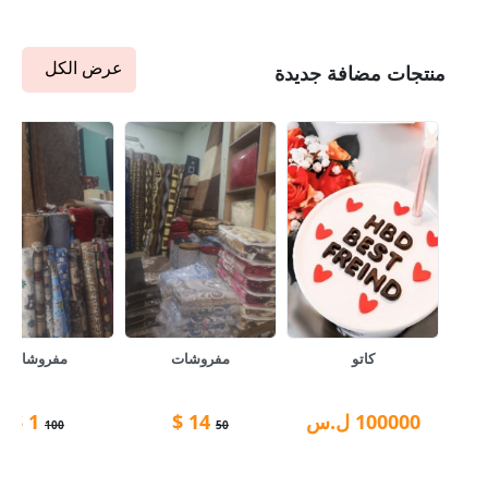
عرض الكل
منتجات مضافة جديدة
كاتو
مفروشات
مفروشات
100000
ل.س
14
$
1
$
100
50