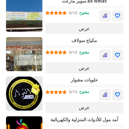
سوبر ماركت ax welat
مفتوح
9/10
عرض
مكياج سولاف
مفتوح
9/10
عرض
حلويات مشوار
مفتوح
9/10
عرض
آمد مول للأدوات المنزلية والكهربائية