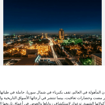
دن المأهولة في العالم، تقف بكبرياء في شمال سوريا، حاملة في طياتها آ
مضت وحضارات تعاقبت، بينما تنتشر في أرجائها الأسواق التاريخية وال
مأكولاتها الشهية، تدعوك لاستكشاف زواياها والغوص في أعماق تاريخها ال