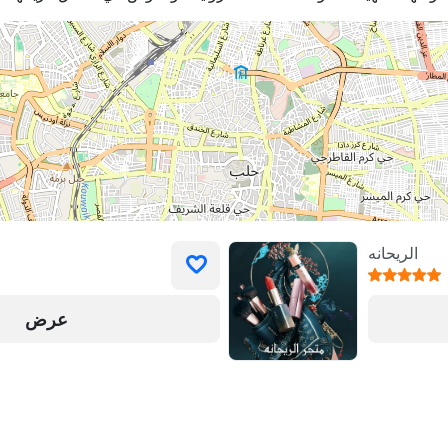
الريحانه
عرض