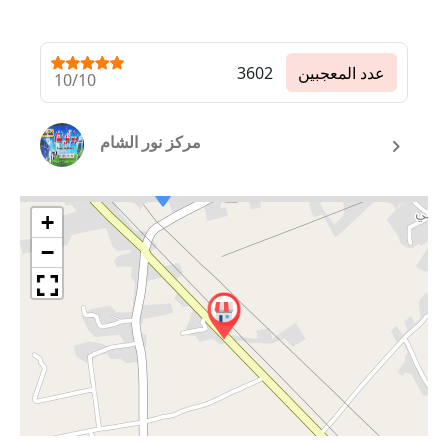
عدد المعجبين
3602
10/10
مركز نور الشام
+
−