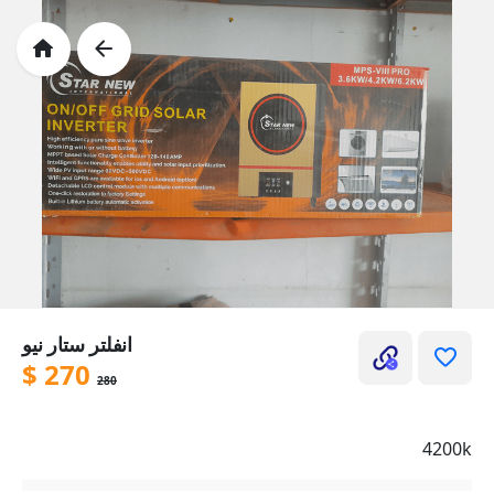
انفلتر ستار نيو
$
270
280
4200k