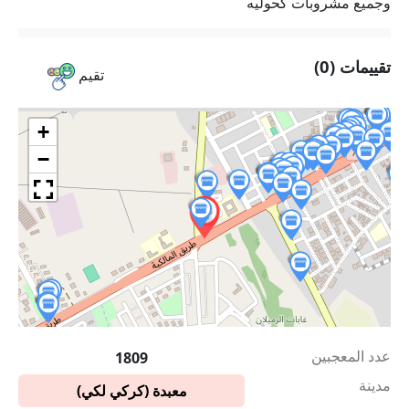
وجميع مشروبات كحوليه
تقييمات (0)
تقيم
+
−
عدد المعجبين
1809
مدينة
معبدة (كركي لكي)