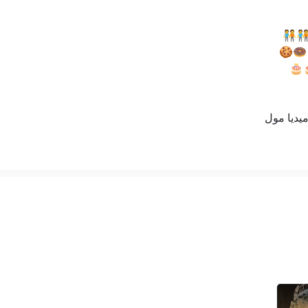
‍🤝‍🧑
🍩🍪
🎂
ميديا مول