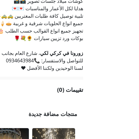
كوشات ميلاد جلسات تصوير 📸📸
هدايا لكل الأعمار والمناسبات 💌💌
تلبية توصيل كافة طلبات المغتربين 🚕🚕🧑‍🤝‍🧑🧑
جميع انواع الحلويات شرقية و غربية 🥧
تجهيز جميع انواع القوالب حسب الطلب 
بوكات ورد تزيين سيارات 🌻💐🌹
زورونا في كركي لكي
، شارع العام بجانب 
للتواصل والاستفسار: 📞0934643984
لسنا الوحيدين ولكننا الأفضل ❤️
تقييمات (0)
منتجات مضافة جديدة