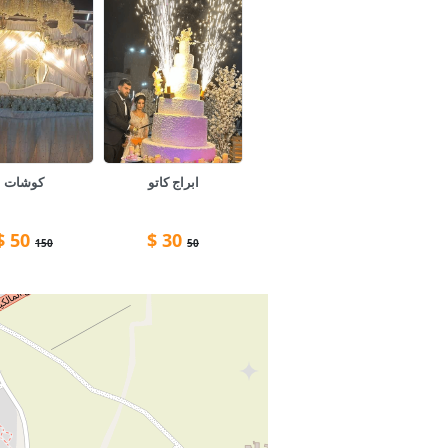
ابراج كاتو
كوشات
$
50
$
30
150
50