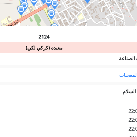
2124
معبدة (كركي لكي)
 الصناعة
المعجنات
السلام