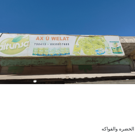
 الخضره والفواكه