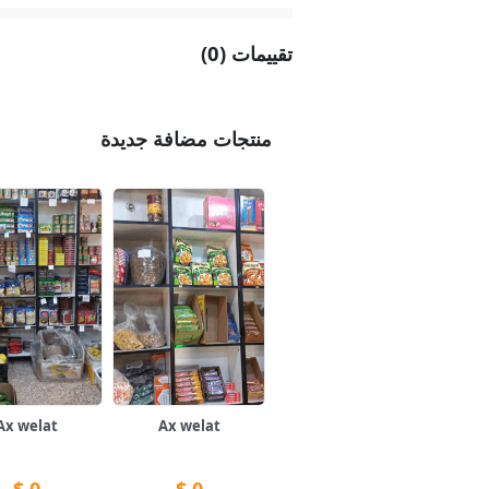
تقييمات (0)
منتجات مضافة جديدة
Ax welat
Ax welat
$
0
$
0