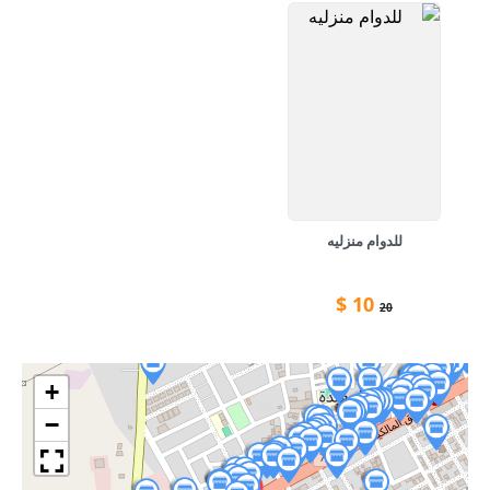
للدوام منزليه
$
10
20
+
−