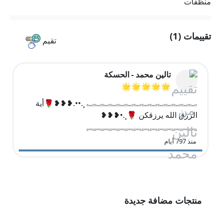
منظفات
تقييمات (1)
تقيم
تالين محمد - الحسكة
🌟🌟🌟🌟🌟
︗︗︗︗︗︗︗︗︗︗︗︗︗︗ ¸.••.❥❥❥🌹أية
الرزق الله يرزقكن 🌹¸.•❥❥❥
︘︘︘︘︘︘︘︘︘︘︘︘︘︘
منذ 797 أيام
منتجات مضافة جديدة