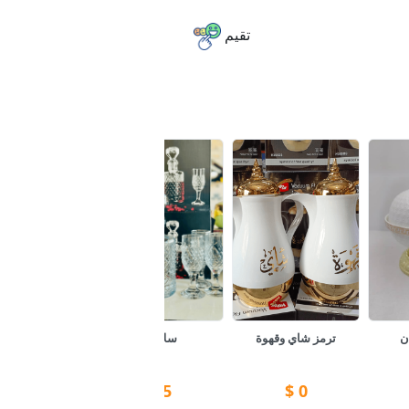
تقيم
ن
ترمز شاي وقهوة
سلاحيه
مضيفة
$
0
$
5
$
0