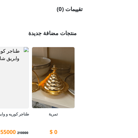
تقييمات (0)
منتجات مضافة جديدة
تمرية
55000
$
0
210000