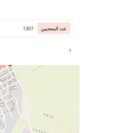
عدد المعجبين
1307