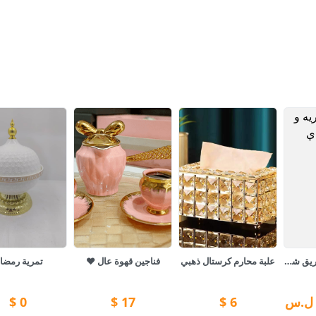
طناجر كوريه و وابريق شاي
علبة محارم كرستال ذهبي
فناجين قهوة عال ❤️
تمرية رمضا
ل.س
6
$
17
$
0
$