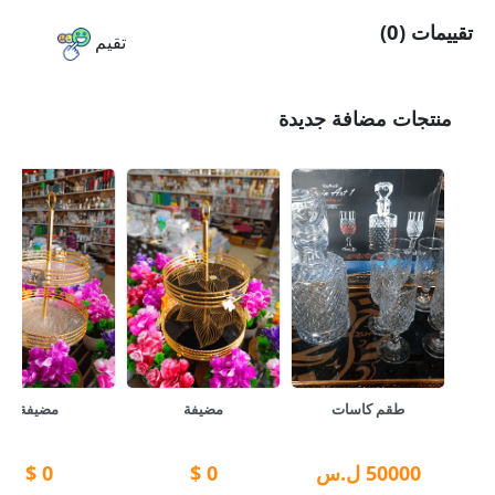
تقييمات (0)
تقيم
منتجات مضافة جديدة
طقم كاسات
مضيفة
مضيفة
50000
ل.س
0
$
0
$