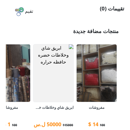
تقييمات (0)
تقيم
منتجات مضافة جديدة
مفروشات
ابريق شاي وخلاطات خضره حافظه حراره
مفروشات
14
$
50000
ل.س
1
$
100
115000
100