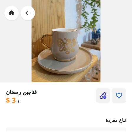
فناجين رمضان
$
3
3
تباع مفردة