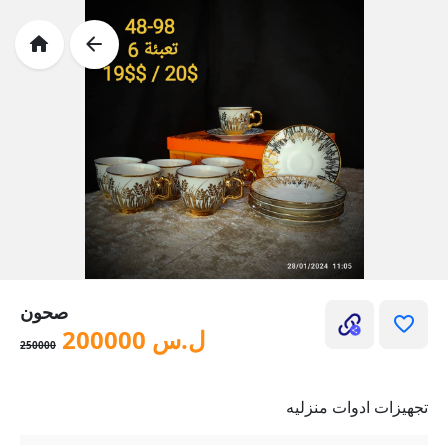
صحون
ل.س
200000
250000
تجهيزات ادوات منزليه