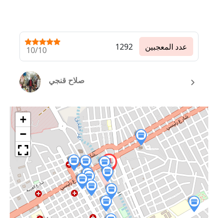
عدد المعجبين
1292
10/10
صلاح قنجي
+
−