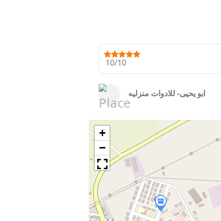
10/10
ابو يحيى- للادوات منزليه
+
−