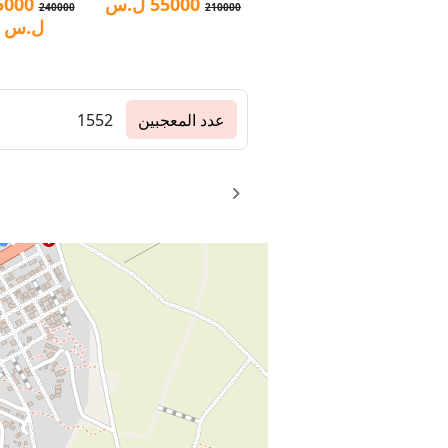
55000
ل.س
5000
240000
210000
ل.س
عدد المعجبين
1552