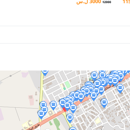
11
3000
ل.س
12000