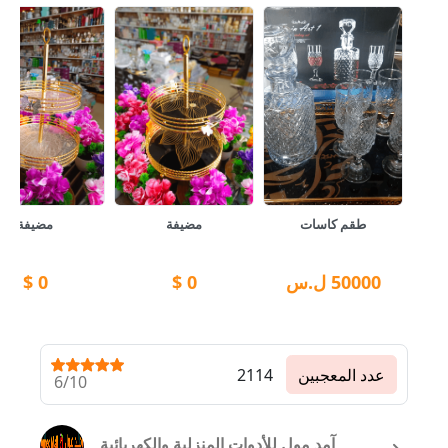
طقم كاسات
مضيفة
مضيفة
50000
ل.س
0
$
0
$
عدد المعجبين
2114
6/10
آمد مول للأدوات المنزلية والكهربائية