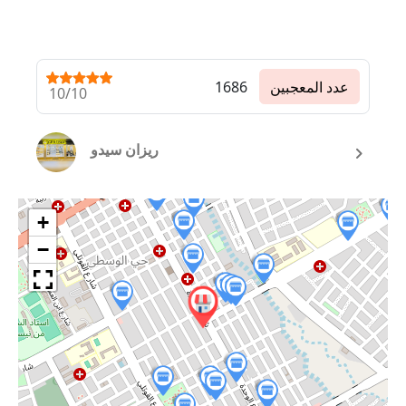
عدد المعجبين
1686
10/10
ريزان سيدو
+
−