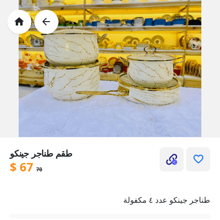
طقم طناجر جينكو
$
67
70
طناجر جينكو عدد ٤ مكفولة