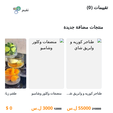
تقييمات (0)
تقيم
منتجات مضافة جديدة
طناجر كوريه و وابريق شاي
منضفات وكلور وشامبو
طقم زبادي
55000
ل.س
3000
ل.س
0
$
12000
210000