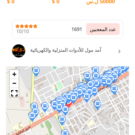
50000
ل.س
0
$
0
$
عدد المعجبين
1691
10/10
آمد مول للأدوات المنزلية والكهربائية
+
−