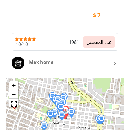
$
7
عدد المعجبين
1981
10/10
Max home
+
−