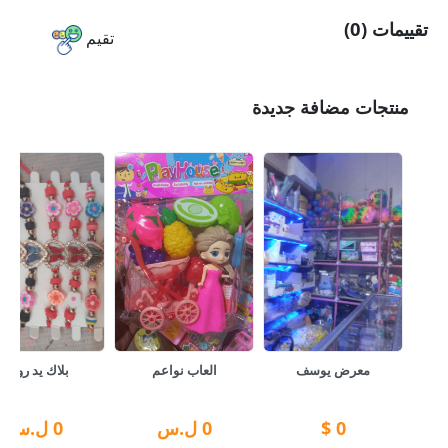
تقييمات (0)
تقيم
منتجات مضافة جديدة
معرض يوسف
العاب نواعم
بلاك يد روعة
0
$
0
ل.س
0
ل.س