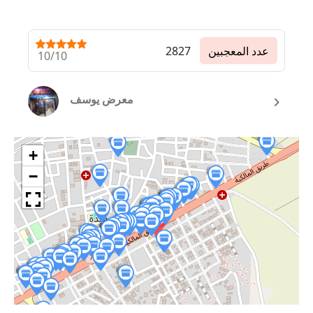
عدد المعجبين
2827
10/10
معرض يوسف
+
−