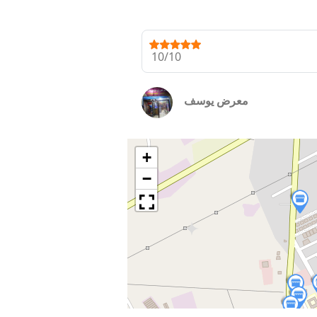
10/10
معرض يوسف
+
−