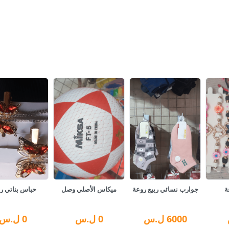
ة
جوارب نسائي ربيع روعة
ميكاس الأصلي وصل
حباس بناتي ر
6000
ل.س
0
ل.س
0
ل.س