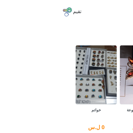
تقيم
وعة
خواتم
0
ل.س