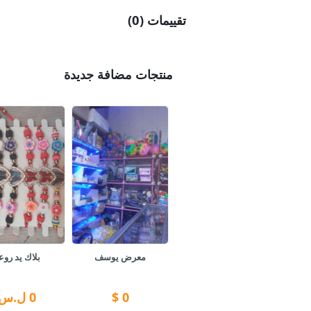
تقييمات (0)
منتجات مضافة جديدة
معرض يوسف
بلاك يد روع
0
$
0
ل.س