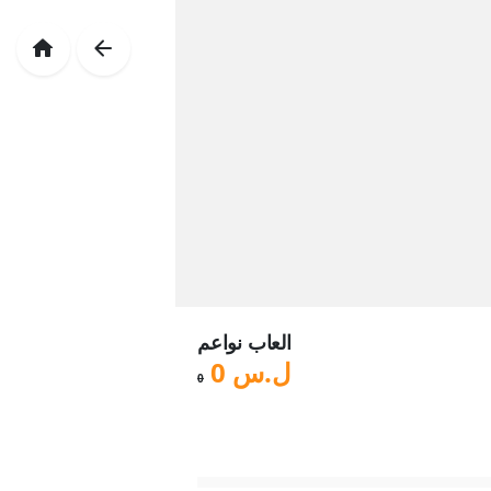
العاب نواعم
ل.س
0
0