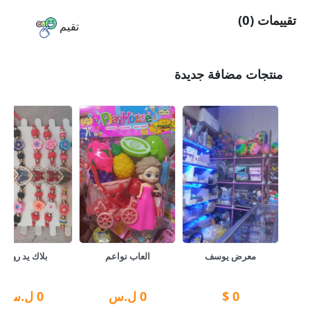
تقييمات (0)
تقيم
منتجات مضافة جديدة
معرض يوسف
العاب نواعم
بلاك يد روعة
0
$
0
ل.س
0
ل.س