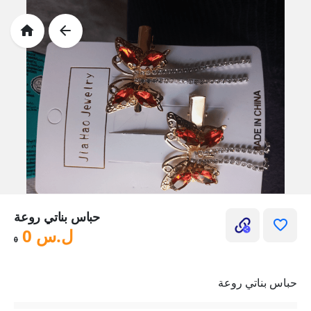
حباس بناتي روعة
ل.س
0
0
حباس بناتي روعة