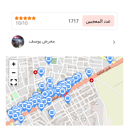
عدد المعجبين
1717
10/10
معرض يوسف
+
−