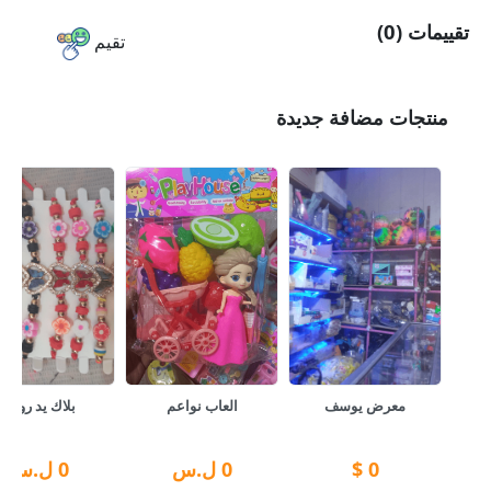
تقييمات (0)
تقيم
منتجات مضافة جديدة
معرض يوسف
العاب نواعم
بلاك يد روعة
0
$
0
ل.س
0
ل.س