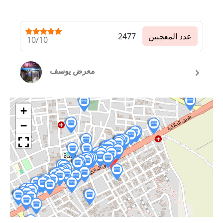
عدد المعجبين
2477
10/10
معرض يوسف
+
−