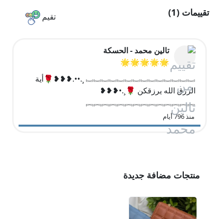
تقييمات (1)
تقيم
تالين محمد - الحسكة
🌟🌟🌟🌟🌟
︗︗︗︗︗︗︗︗︗︗︗︗︗︗ ¸.••.❥❥❥🌹أية
الرزق الله يرزقكن 🌹¸.•❥❥❥
︘︘︘︘︘︘︘︘︘︘︘︘︘︘
منذ 796 أيام
منتجات مضافة جديدة