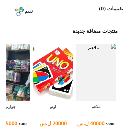
تقييمات (0)
تقيم
منتجات مضافة جديدة
ملاهم
اونو
جوارب
40000
ل.س
20000
ل.س
5000
ل.
15000
50000