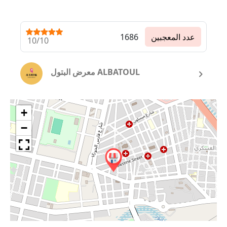
عدد المعجبين
1686
10/10
معرض البتول ALBATOUL
+
−