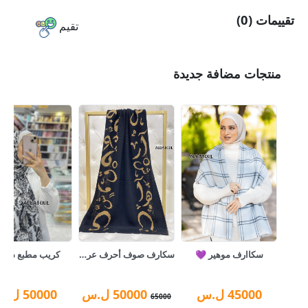
تقييمات (0)
تقيم
منتجات مضافة جديدة
سكاارف موهير 💜
سكارف صوف أحرف عربية
كريب مطبع ديجيت
45000
ل.س
50000
ل.س
50000
ل.س
65000