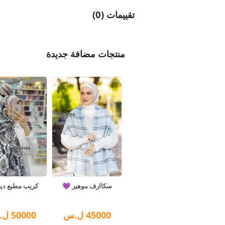
تقييمات (0)
منتجات مضافة جديدة
سكاارف موهير 💜
كريب مطبع ديج
45000
ل.س
50000
ل.