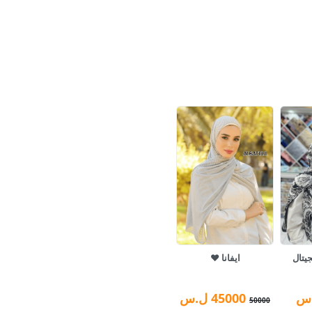
يتال
ايفانا ❤️
س
45000
ل.س
50000