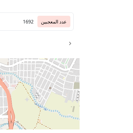
عدد المعجبين
1692