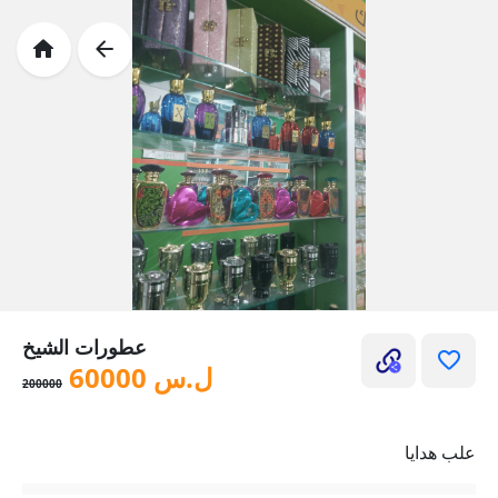
عطورات الشيخ
ل.س
60000
200000
علب هدايا