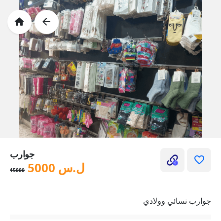
جوارب
ل.س
5000
15000
جوارب نسائي وولادي