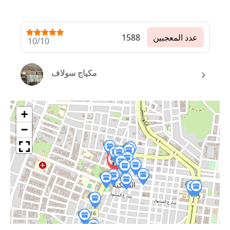
عدد المعجبين
1588
10/10
مكياج سولاف
+
−