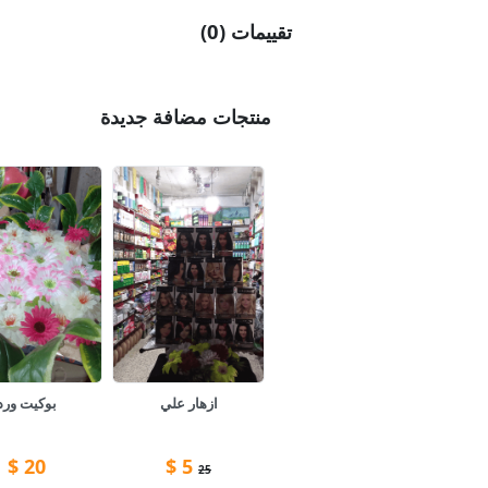
تقييمات (0)
منتجات مضافة جديدة
ازهار علي
بوكيت ورد
$
20
$
5
25