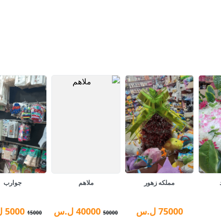
مملكه زهور
ملاهم
جوارب
75000
ل.س
40000
ل.س
5000
ل
15000
50000