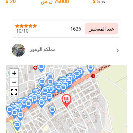
5
$
75000
ل.س
20
$
25
عدد المعجبين
1626
10/10
مملكه الزهور
+
−