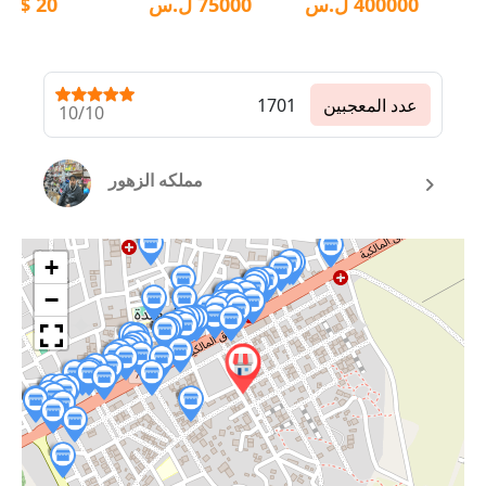
400000
ل.س
75000
ل.س
20
$
عدد المعجبين
1701
10/10
مملكه الزهور
+
−