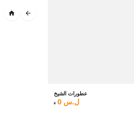
عطورات الشيخ
ل.س
0
0