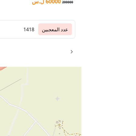
60000
ل.س
200000
عدد المعجبين
1418