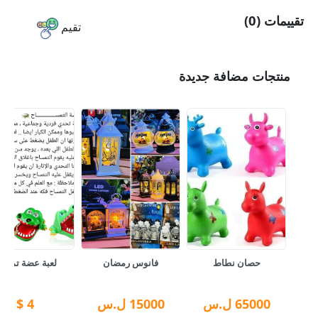
تقييمات (0)
تقيم
منتجات مضافة جديدة
حصان نطاط
فانوس رمضان
لعبة عضة تمسا
65000
ل.س
15000
ل.س
4
$