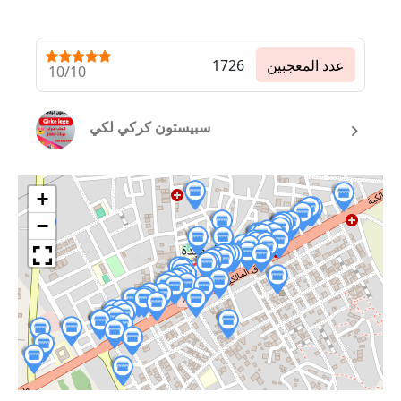
عدد المعجبين
1726
10/10
سبيستون كركي لكي
+
−