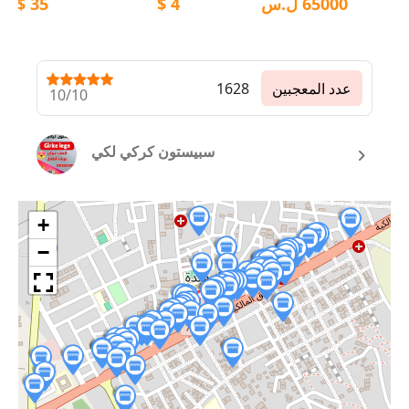
65000
ل.س
4
$
35
$
عدد المعجبين
1628
10/10
سبيستون كركي لكي
+
−