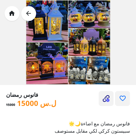
فانوس رمضان
ل.س
15000
15000
فانوس رمضان مع اضاءة🌙🌟
سبيستون كركي لكي مقابل مستوصف