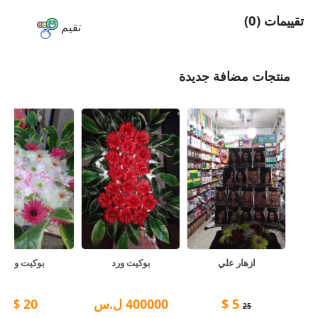
تقييمات (0)
تقيم
منتجات مضافة جديدة
ازهار علي
بوكيت ورد
بوكيت ورد
5
$
400000
ل.س
20
$
25