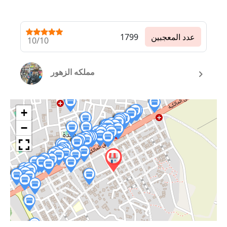
عدد المعجبين
1799
10/10
مملكه الزهور
+
−