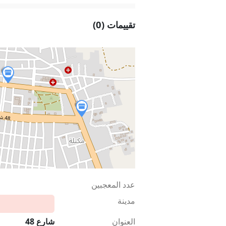
تقييمات (0)
عدد المعجبين
مدينة
العنوان
شارع 48