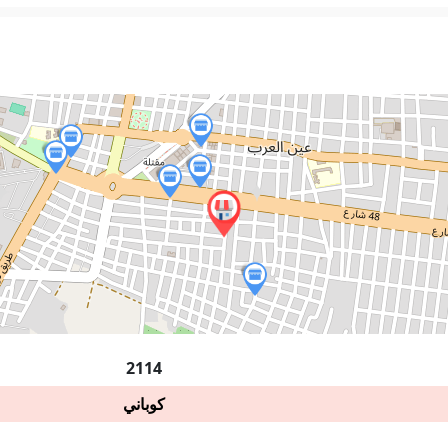
2114
كوباني