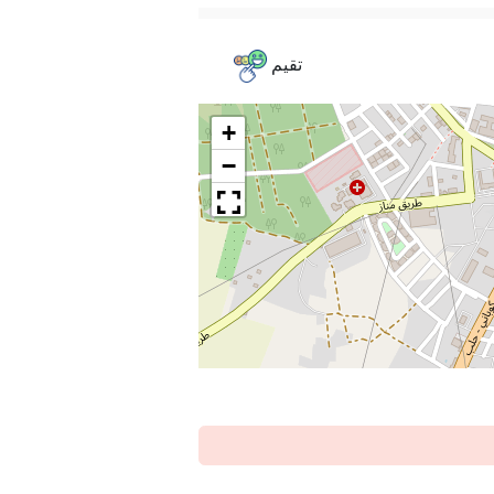
تقيم
+
−