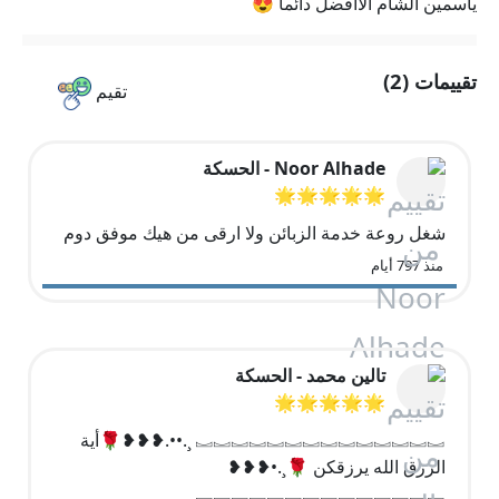
ياسمين الشام الاافضل دائمآ 😍
تقييمات (2)
تقيم
Noor Alhade - الحسكة
🌟🌟🌟🌟🌟
شغل روعة خدمة الزبائن ولا ارقى من هيك موفق دوم
منذ 797 أيام
تالين محمد - الحسكة
🌟🌟🌟🌟🌟
︗︗︗︗︗︗︗︗︗︗︗︗︗︗ ¸.••.❥❥❥🌹أية
الرزق الله يرزقكن 🌹¸.•❥❥❥
︘︘︘︘︘︘︘︘︘︘︘︘︘︘