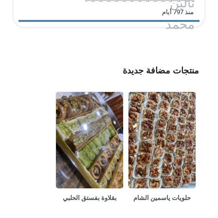
منذ 797 أيام
منتجات مضافة جديدة
حلويات ياسمين الشام
بقلاوة بفستق الحلبي