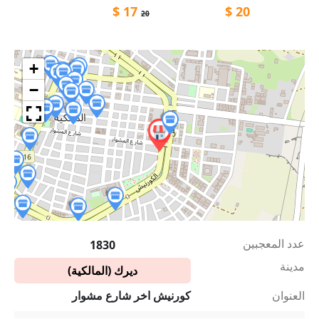
$
17
$
20
20
+
−
عدد المعجبين
1830
مدينة
ديرك (المالكية)
العنوان
كورنيش اخر شارع مشوار