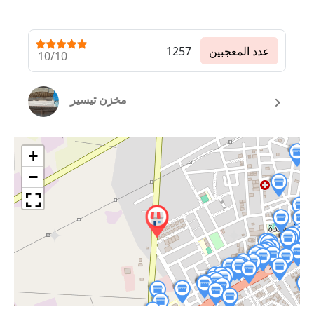
عدد المعجبين
1257
10/10
مخزن تيسير
+
−