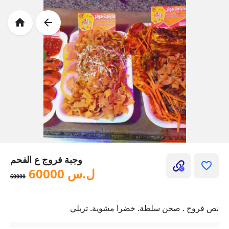
وجبة فروج ع الفحم
ل.س
60000
60000
نص فروج . صحن سلطة. خضرا مشوية. تربلي