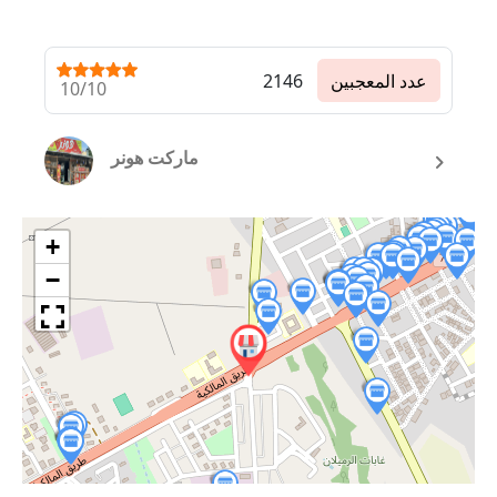
عدد المعجبين
2146
10/10
ماركت هونر
+
−