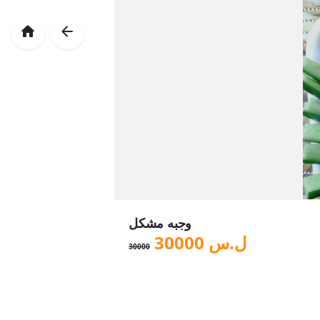
وجبه مشكل
ل.س
30000
30000