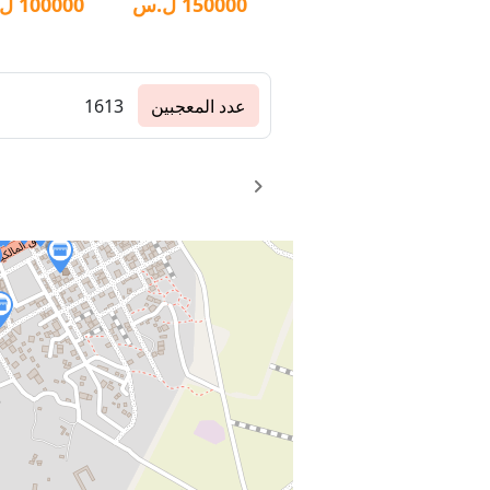
150000
ل.س
100000
ل
عدد المعجبين
1613