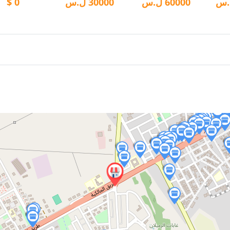
.س
60000
ل.س
30000
ل.س
0
$