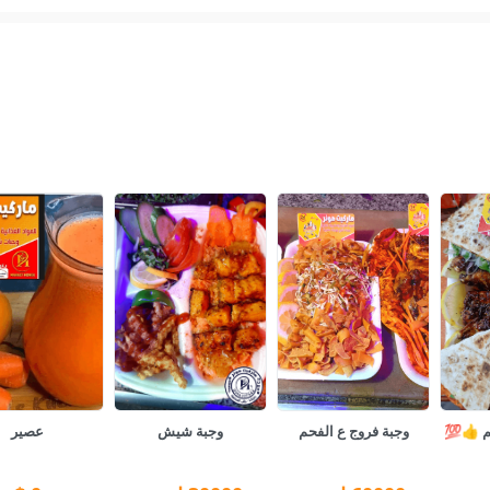
حم 👍💯
وجبة فروج ع الفحم
وجبة شيش
عصير