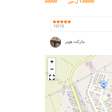
130000
ل.س
150000
ل.س
0
$
10/10
ماركت هونر
+
−