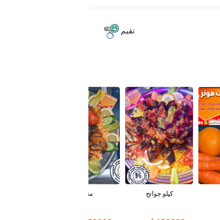
تقيم
كيلو جوانح
مندي
بسكويت